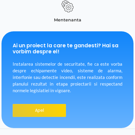
Mentenanta
Ai un proiect la care te gandesti? Hai sa
vorbim despre el!
Instalarea sistemelor de securitate, fie ca este vorba
despre echipamente video, sisteme de alarma,
interfonie sau detectie incendii, este realizata conform
planului rezultat in etapa proiectarii si respectand
normele legislatiei in vigoare.
Apel