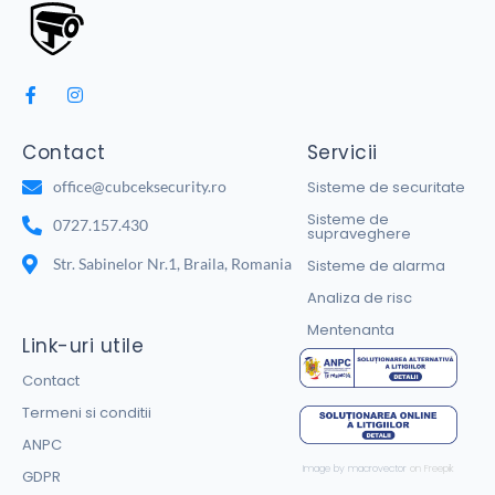
Contact
Servicii
office@cubceksecurity.ro
Sisteme de securitate
Sisteme de
0727.157.430
supraveghere
Str. Sabinelor Nr.1, Braila, Romania
Sisteme de alarma
Analiza de risc
Mentenanta
Link-uri utile
Contact
Termeni si conditii
ANPC
Image by macrovector
on Freepik
GDPR